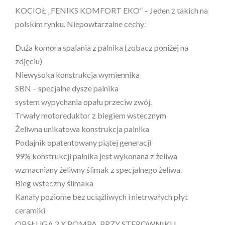
KOCIOŁ „FENIKS KOMFORT EKO” – Jeden z takich na
polskim rynku. Niepowtarzalne cechy:
Duża komora spalania z palnika (zobacz poniżej na
zdjęciu)
Niewysoka konstrukcja wymiennika
SBN – specjalne dysze palnika
system wypychania opału przeciw zwój.
Trwały motoreduktor z biegiem wstecznym
Żeliwna unikatowa konstrukcja palnika
Podajnik opatentowany piątej generacji
99% konstrukcji palnika jest wykonana z żeliwa
wzmacniany żeliwny ślimak z specjalnego żeliwa.
Bieg wsteczny ślimaka
Kanały poziome bez uciążliwych i nietrwałych płyt
ceramiki
OBSŁUGA 2 X POMPA, PRZY STEROWNIKU