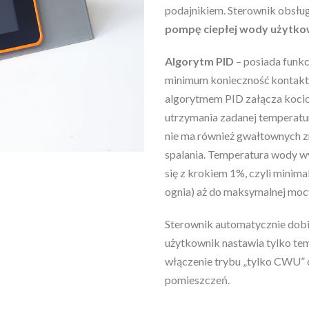
podajnikiem. Sterownik obsłu
pompę ciepłej wody użytko
Algorytm PID
– posiada funkc
minimum konieczność kontaktu
algorytmem PID załącza kocioł
utrzymania zadanej temperatury
nie ma również gwałtownych 
spalania. Temperatura wody wy
się z krokiem 1%, czyli minima
ognia) aż do maksymalnej moc
Sterownik automatycznie dobie
użytkownik nastawia tylko tem
włączenie trybu „tylko CWU” 
pomieszczeń.