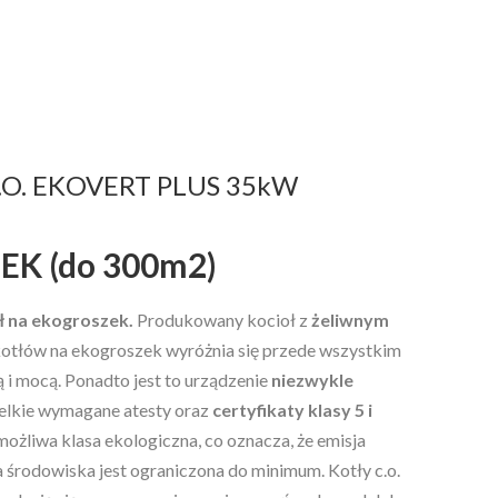
.O. EKOVERT PLUS 35kW
K (do 300m2)
ł na ekogroszek.
Produkowany kocioł z
żeliwnym
kotłów na ekogroszek wyróżnia się przede wszystkim
ą i mocą. Ponadto jest to urządzenie
niezwykle
zelkie wymagane atesty oraz
certyfikaty klasy 5 i
 możliwa klasa ekologiczna, co oznacza, że emisja
 środowiska jest ograniczona do minimum. Kotły c.o.