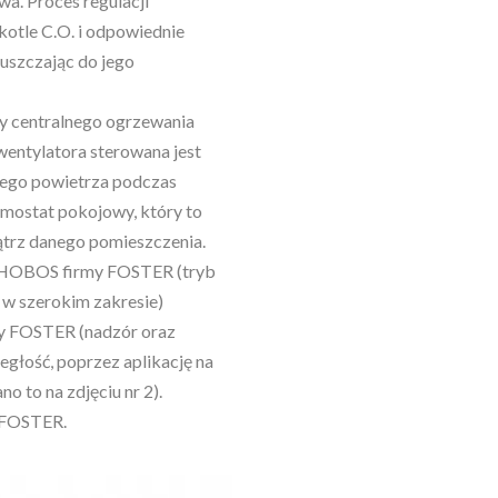
a. Proces regulacji
kotle C.O. i odpowiednie
puszczając do jego
py centralnego ogrzewania
wentylatora sterowana jest
anego powietrza podczas
rmostat pokojowy, który to
ątrz danego pomieszczenia.
PHOBOS firmy FOSTER (tryb
 w szerokim zakresie)
y FOSTER (nadzór oraz
egłość, poprzez aplikację na
o to na zdjęciu nr 2).
 FOSTER.