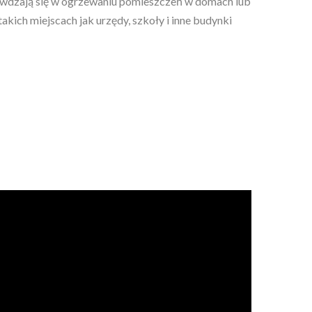
awdzają się w ogrzewaniu pomieszczeń w domach lub
kich miejscach jak urzędy, szkoły i inne budynki