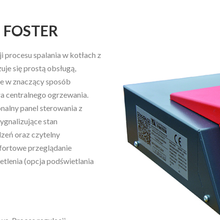
 FOSTER
i procesu spalania w kotłach z
je się prostą obsługą,
re w znaczący sposób
ła centralnego ogrzewania.
nalny panel sterowania z
ygnalizujące stan
dzeń oraz czytelny
mfortowe przeglądanie
tlenia (opcja podświetlania