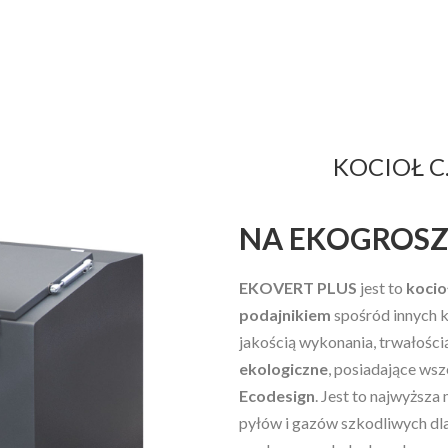
KOCIOŁ C
NA EKOGROSZE
EKOVERT PLUS
jest to
kocio
podajnikiem
spośród innych 
jakością wykonania, trwałości
ekologiczne
, posiadające ws
Ecodesign
. Jest to najwyższa
pyłów i gazów szkodliwych dla