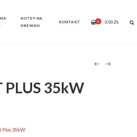
 NA
KOTŁY NA
0
0.00
ZŁ
KONTAKT
L
DREWNO
 PLUS 35kW
t Plus 35kW