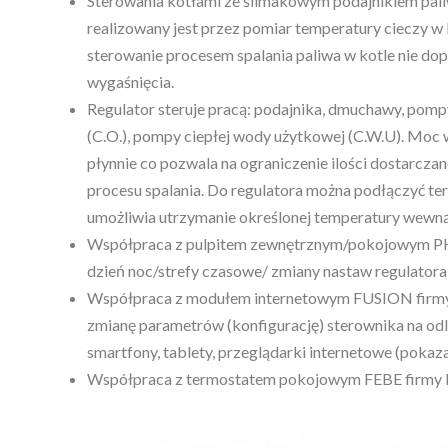
Sterowania kotłami ze ślimakowym podajnikiem paliw
realizowany jest przez pomiar temperatury cieczy w 
sterowanie procesem spalania paliwa w kotle nie do
wygaśnięcia.
Regulator steruje pracą: podajnika, dmuchawy, pom
(C.O.), pompy ciepłej wody użytkowej (C.W.U). Moc 
płynnie co pozwala na ograniczenie ilości dostarcz
procesu spalania. Do regulatora można podłączyć te
umożliwia utrzymanie określonej temperatury wewn
Współpraca z pulpitem zewnętrznym/pokojowym 
dzień noc/strefy czasowe/ zmiany nastaw regulatora
Współpraca z modułem internetowym FUSION firm
zmianę parametrów (konfigurację) sterownika na odl
smartfony, tablety, przeglądarki internetowe (pokazan
Współpraca z termostatem pokojowym FEBE firmy