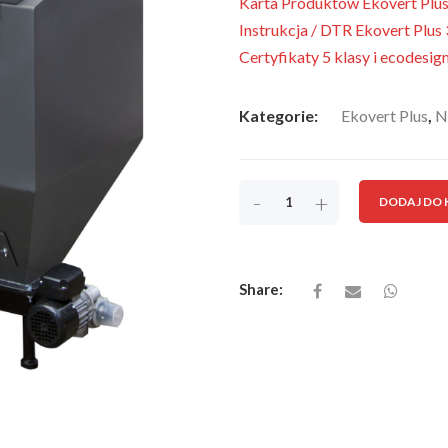
Karta Produktów Ekovert Plu
Instrukcja / DTR Ekovert Plu
Certyfikaty 5 klasy i ecodesi
Kategorie:
Ekovert Plus
,
N
-
+
DODAJ DO
Share: