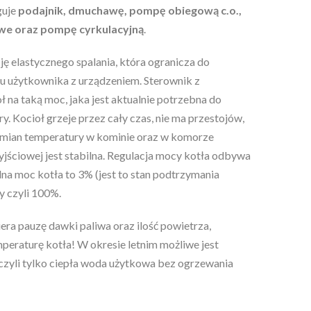
guje
podajnik, dmuchawę, pompę obiegową c.o.,
we oraz pompę cyrkulacyjną
.
ję elastycznego spalania, która ogranicza do
 użytkownika z urządzeniem. Sterownik z
 na taką moc, jaka jest aktualnie potrzebna do
. Kocioł grzeje przez cały czas, nie ma przestojów,
zmian temperatury w kominie oraz w komorze
jściowej jest stabilna. Regulacja mocy kotła odbywa
lna moc kotła to 3% (jest to stan podtrzymania
y czyli 100%.
ra pauzę dawki paliwa oraz ilość powietrza,
peraturę kotła! W okresie letnim możliwe jest
czyli tylko ciepła woda użytkowa bez ogrzewania