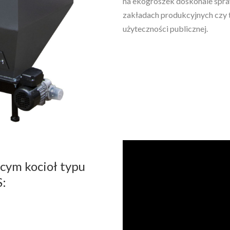
na ekogroszek doskonale spr
zakładach produkcyjnych czy ta
użyteczności publicznej.
ącym kocioł typu
: