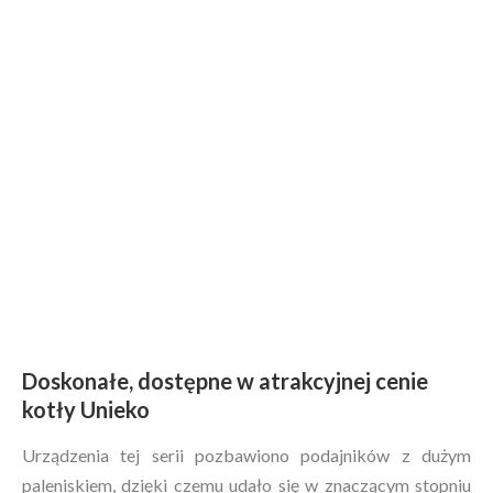
Unieko
Unieko Standard 35kW
10,200.00
zł
Doskonałe, dostępne w atrakcyjnej cenie
kotły Unieko
Urządzenia tej serii pozbawiono podajników z dużym
paleniskiem, dzięki czemu udało się w znaczącym stopniu