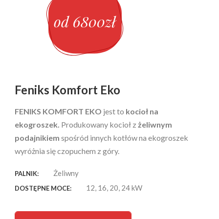
od 6800zł
Feniks Komfort Eko
FENIKS KOMFORT EKO
jest to
kocioł na
ekogroszek.
Produkowany kocioł z
żeliwnym
podajnikiem
spośród innych kotłów na ekogroszek
wyróżnia się czopuchem z góry.
Żeliwny
PALNIK:
12, 16, 20, 24 kW
DOSTĘPNE MOCE: