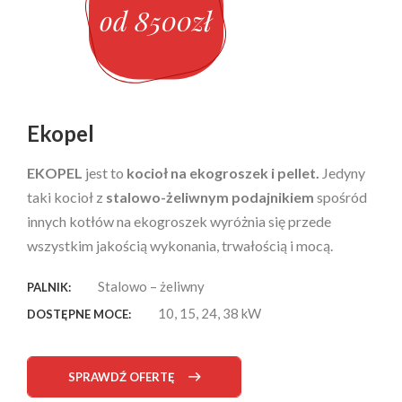
od 8500zł
Ekopel
EKOPEL
jest to
kocioł na ekogroszek i pellet.
Jedyny
taki kocioł z
stalowo-żeliwnym podajnikiem
spośród
innych kotłów na ekogroszek wyróżnia się przede
wszystkim jakością wykonania, trwałością i mocą.
Stalowo – żeliwny
PALNIK:
10, 15, 24, 38 kW
DOSTĘPNE MOCE:
SPRAWDŹ OFERTĘ