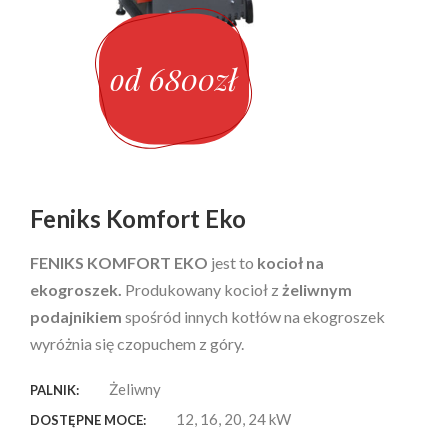
od 6800zł
Feniks Komfort Eko
FENIKS KOMFORT EKO
jest to
kocioł na
ekogroszek.
Produkowany kocioł z
żeliwnym
podajnikiem
spośród innych kotłów na ekogroszek
wyróżnia się czopuchem z góry.
Żeliwny
PALNIK:
12, 16, 20, 24 kW
DOSTĘPNE MOCE: