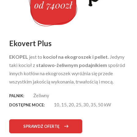
od 7400zł
Ekovert Plus
EKOPEL
jest to
kocioł na ekogroszek i pellet.
Jedyny
taki kocioł z
stalowo-żeliwnym podajnikiem
spośród
innych kotłów na ekogroszek wyróżnia się przede
wszystkim jakością wykonania, trwałością i mocą.
Żeliwny
PALNIK:
10, 15, 20, 25, 30, 35, 50 kW
DOSTĘPNE MOCE:
SPRAWDŹ OFERTĘ