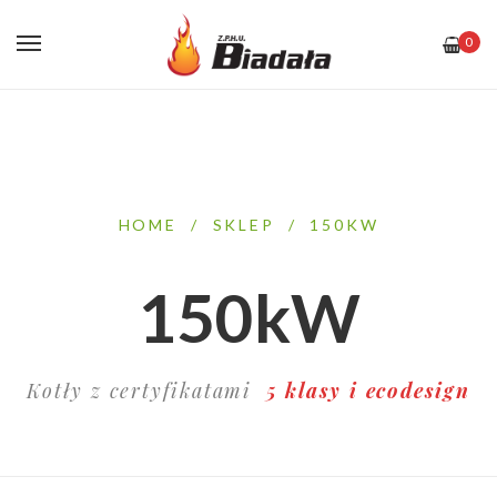
0
HOME
/
SKLEP
/
150KW
150kW
Kotły z certyfikatami
5 klasy i ecodesign