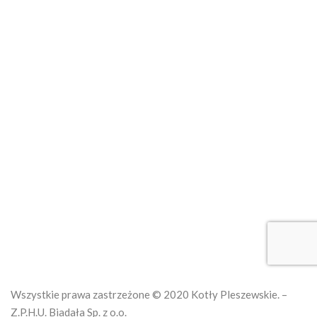
Zgłoś usterkę online
Kotły na ekogroszek
Kotły na pellet
Kotły na węgiel
O nas
Regulamin
Wszystkie prawa zastrzeżone © 2020 Kotły Pleszewskie. –
Z.P.H.U. Biadała Sp. z o.o.