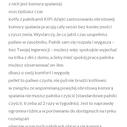
z nich jest komora spalania).
oszczędzasz czas
kotły z palnikamii KIPI dzięki zastosowaniu obrotowej
komory spalania pracują cały sezon bez konieczności
czyszczenia. Wystarczy, że co jakiś czas uzupełnisz
paliwo w zasobniku. Palnik sam się rozpala i wygasza –
bez Twojej ingerencji – możesz więc spokojnie wyjechać
na kilka z dni z domu, a żeby mieć spokój prace palnika
możesz obserwować on-line.
dbasz o swój komfort i wygodę
pellet to paliwo czyste, nie pyli nie brudzi kotłowni.
w związku ze wspomnianą powyżej obrotową komorą
spalania nie musisz palnika czyścić (standardowe palniki
czyścic trzeba aż 2 razy w tygodniu). Jest to naprawdę
ogromna różnica w porównaniu do dostępnych na rynku
rozwiązań
obecnie w naszych palnikach obraca się komora