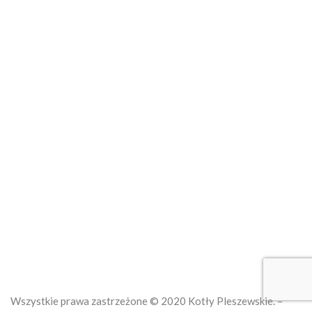
Informacje
Zgłoś usterkę online
Kotły na ekogroszek
Kotły na pellet
Kotły na węgiel
O nas
Regulamin
Wszystkie prawa zastrzeżone © 2020 Kotły Pleszewskie. –