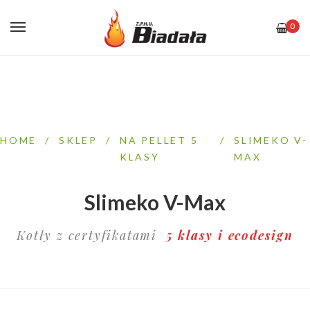
0
HOME
/
SKLEP
/
NA PELLET 5
/
SLIMEKO V-
KLASY
MAX
Slimeko V-Max
Kotły z certyfikatami
5 klasy i ecodesign