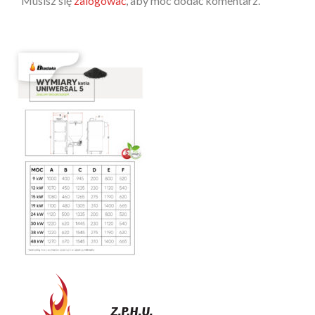
Musisz się
zalogować
, aby móc dodać komentarz.