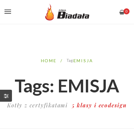
0
HOME
/
Tag:
EMISJA
Tags: EMISJA
Kotły z certyfikatami
5 klasy i ecodesign