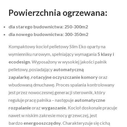
Powierzchnia ogrzewana:
dla starego budownictwa: 250-300m2
dla nowego budownictwa: 300-350m2
Kompaktowy kocioł pelletowy Slim Eko oparty na
wymienniku rurowym, spełniający wymagania
5 klasy i
ecodesign
. Wyposażony w wysokiej jakości palnik
pelletowy, posiadający
automatyczną
zapalarkę
,
rotacyjne oczyszczanie komory
oraz
wbudowaną dmuchawę. Proces spalania kontrolowany
jest przez nowoczesnej generacji sterownik, który
reguluje pracę palnika – następuje
automatyczne
rozpalanie
oraz
wygaszanie
. Kocioł doskonale pracuje
nawet w niskim zakresie mocy grzewczej, jest
bardzo
energooszczędny
. Charakteryzuje się cichą