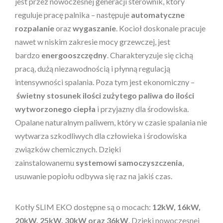
jest przez nowoczesnej generacji sterownik, który
reguluje pracę palnika – następuje
automatyczne
rozpalanie
oraz
wygaszanie
. Kocioł doskonale pracuje
nawet w niskim zakresie mocy grzewczej, jest
bardzo
energooszczędny
. Charakteryzuje się cichą
pracą, dużą niezawodnością i płynną regulacją
intensywności spalania. Poza tym jest ekonomiczny –
świetny stosunek ilości zużytego paliwa do ilości
wytworzonego ciepła
i przyjazny dla środowiska.
Opalane naturalnym paliwem, który w czasie spalania nie
wytwarza szkodliwych dla człowieka i środowiska
związków chemicznych. Dzięki
zainstalowanemu
systemowi samoczyszczenia
,
usuwanie popiołu odbywa się raz na jakiś czas.
Kotły SLIM EKO dostępne są o mocach:
12kW, 16kW,
20kW, 25kW, 30kW oraz 36kW
. Dzięki nowoczesnej