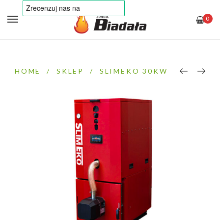
0
HOME
/
SKLEP
/
SLIMEKO 30KW