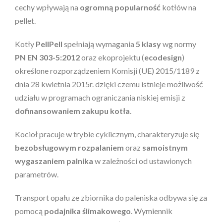
cechy wpływają na
ogromną popularność
kotłów na
pellet.
Kotły
PellPell
spełniają wymagania
5 klasy
wg normy
PN EN 303-5:2012
oraz ekoprojektu (
ecodesign
)
określone rozporządzeniem Komisji (UE) 2015/1189 z
dnia 28 kwietnia 2015r. dzięki czemu istnieje możliwość
udziału w programach ograniczania niskiej emisji z
dofinansowaniem zakupu kotła
.
Kocioł pracuje w trybie cyklicznym, charakteryzuje się
bezobsługowym rozpalaniem
oraz
samoistnym
wygaszaniem palnika
w zależności od ustawionych
parametrów.
Transport opału ze zbiornika do paleniska odbywa się za
pomocą
podajnika ślimakowego
. Wymiennik