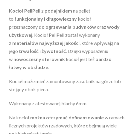
Kocioł PellPell
z
podajnikiem
na pellet
to
funkcjonalny i długowieczny
kocioł
przeznaczony
do ogrzewania budynków
oraz
wody
użytkowej
. Kocioł PellPell został wykonany
z
materiałów najwyższej jakości
, które wpływają na
jego
trwałość i żywotność
. Dzięki wyposażeniu
w
nowoczesny
sterownik
kocioł jest też
bardzo
łatwy w obsłudze
.
Kocioł może mieć zamontowany zasobnik na górze lub
stojący obok pieca.
Wykonany z atestowanej blachy 6mm
Na kocioł
można otrzymać dofinansowanie
w ramach
licznych projektów rządowych, które obejmują wiele
polskich miast i gmin