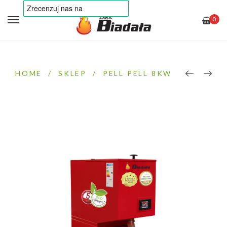
0
HOME
/
SKLEP
/
PELL PELL 8KW