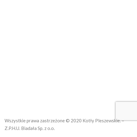
Zgłoś usterkę online
Kotły na ekogroszek
Kotły na pellet
Kotły na węgiel
O nas
Regulamin
Wszystkie prawa zastrzeżone © 2020 Kotły Pleszewskie. –
Z.P.H.U. Biadała Sp. z o.o.