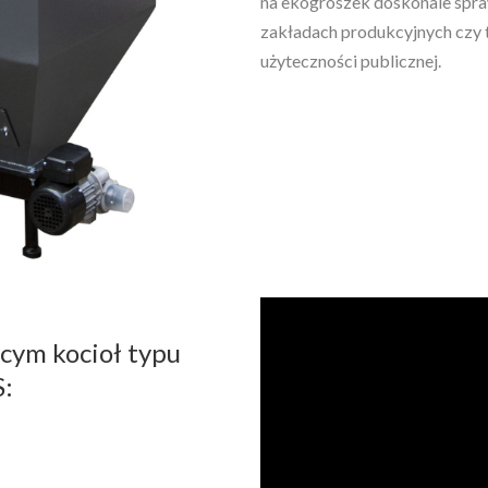
na ekogroszek doskonale spr
zakładach produkcyjnych czy ta
użyteczności publicznej.
ącym kocioł typu
: