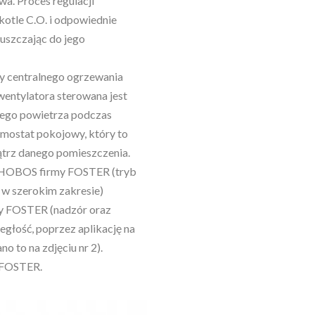
a. Proces regulacji
kotle C.O. i odpowiednie
puszczając do jego
py centralnego ogrzewania
wentylatora sterowana jest
anego powietrza podczas
rmostat pokojowy, który to
ątrz danego pomieszczenia.
PHOBOS firmy FOSTER (tryb
 w szerokim zakresie)
y FOSTER (nadzór oraz
egłość, poprzez aplikację na
o to na zdjęciu nr 2).
 FOSTER.