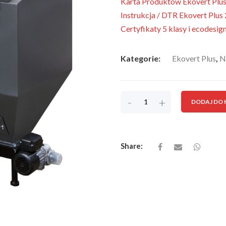
Karta Produktów Ekovert Plu
Instrukcja / DTR Ekovert Plu
Certyfikaty 5 klasy i ecodesi
Kategorie:
Ekovert Plus
,
N
-
+
DODAJ DO
Share: