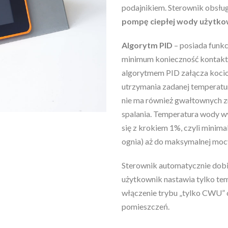
podajnikiem. Sterownik obsłu
pompę ciepłej wody użytko
Algorytm PID
– posiada funkc
minimum konieczność kontaktu
algorytmem PID załącza kocioł
utrzymania zadanej temperatury
nie ma również gwałtownych 
spalania. Temperatura wody wy
się z krokiem 1%, czyli minima
ognia) aż do maksymalnej moc
Sterownik automatycznie dobie
użytkownik nastawia tylko tem
włączenie trybu „tylko CWU” 
pomieszczeń.