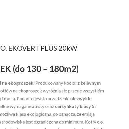
.O. EKOVERT PLUS 20kW
K (do 130 – 180m2)
ł na ekogroszek.
Produkowany kocioł z
żeliwnym
kotłów na ekogroszek wyróżnia się przede wszystkim
ą i mocą. Ponadto jest to urządzenie
niezwykle
zelkie wymagane atesty oraz
certyfikaty klasy 5 i
 możliwa klasa ekologiczna, co oznacza, że emisja
 środowiska jest ograniczona do minimum. Kotły c.o.