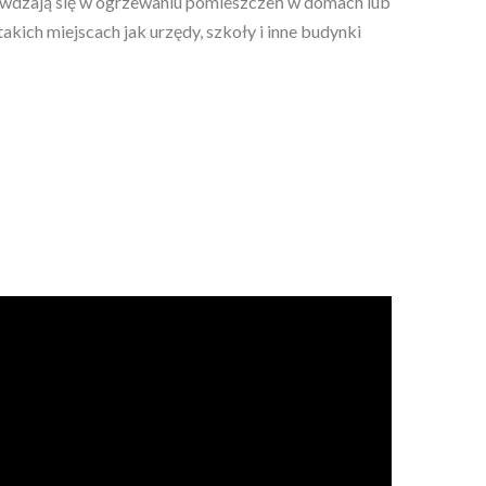
awdzają się w ogrzewaniu pomieszczeń w domach lub
kich miejscach jak urzędy, szkoły i inne budynki