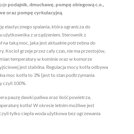
guje
podajnik, dmuchawę, pompę obiegową c.o.,
we oraz pompę cyrkulacyjną
.
ję elastycznego spalania, która ogranicza do
 użytkownika z urządzeniem. Sterownik z
 na taką moc, jaka jest aktualnie potrzebna do
. Kocioł grzeje przez cały czas, nie ma przestojów,
zmian temperatury w kominie oraz w komorze
jściowej jest stabilna. Regulacja mocy kotła odbywa
lna moc kotła to 3% (jest to stan podtrzymania
y czyli 100%.
ra pauzę dawki paliwa oraz ilość powietrza,
peraturę kotła! W okresie letnim możliwe jest
czyli tylko ciepła woda użytkowa bez ogrzewania