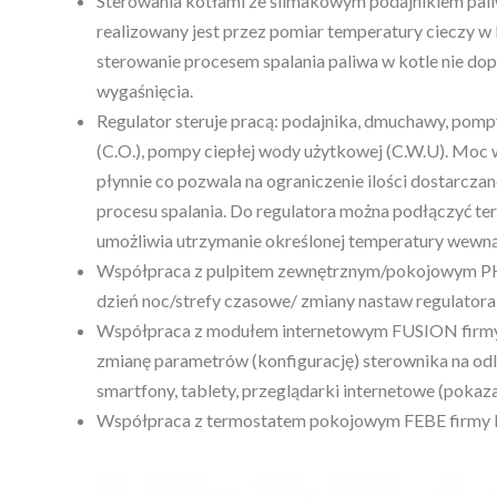
Sterowania kotłami ze ślimakowym podajnikiem paliw
realizowany jest przez pomiar temperatury cieczy w 
sterowanie procesem spalania paliwa w kotle nie do
wygaśnięcia.
Regulator steruje pracą: podajnika, dmuchawy, pom
(C.O.), pompy ciepłej wody użytkowej (C.W.U). Moc 
płynnie co pozwala na ograniczenie ilości dostarcz
procesu spalania. Do regulatora można podłączyć te
umożliwia utrzymanie określonej temperatury wewn
Współpraca z pulpitem zewnętrznym/pokojowym 
dzień noc/strefy czasowe/ zmiany nastaw regulatora
Współpraca z modułem internetowym FUSION firm
zmianę parametrów (konfigurację) sterownika na odl
smartfony, tablety, przeglądarki internetowe (pokazan
Współpraca z termostatem pokojowym FEBE firmy