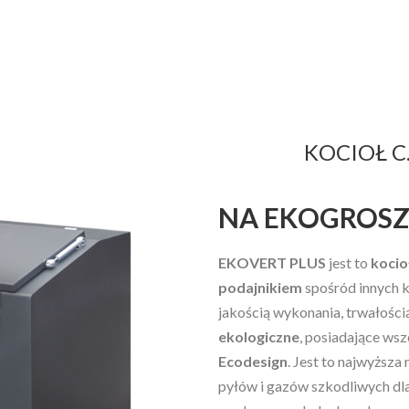
KOCIOŁ C
NA EKOGROSZE
EKOVERT PLUS
jest to
kocio
podajnikiem
spośród innych 
jakością wykonania, trwałości
ekologiczne
, posiadające ws
Ecodesign
. Jest to najwyższa
pyłów i gazów szkodliwych dla