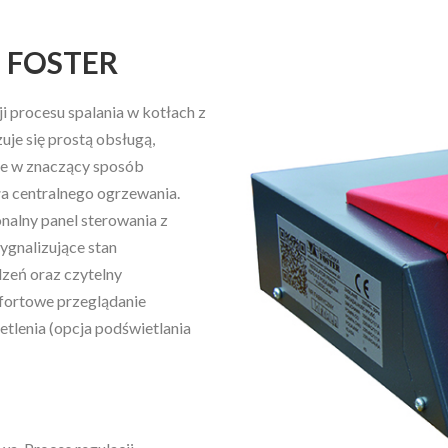
 FOSTER
i procesu spalania w kotłach z
je się prostą obsługą,
re w znaczący sposób
ła centralnego ogrzewania.
nalny panel sterowania z
ygnalizujące stan
dzeń oraz czytelny
mfortowe przeglądanie
tlenia (opcja podświetlania