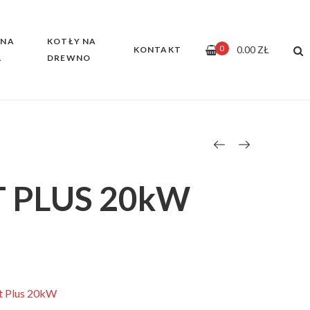
 NA
KOTŁY NA
0
0.00
ZŁ
KONTAKT
L
DREWNO
 PLUS 20kW
t Plus 20kW