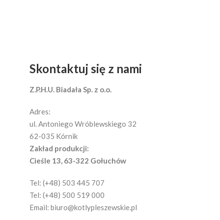
Skontaktuj się z nami
Z.P.H.U. Biadała Sp. z o.o.
Adres:
ul. Antoniego Wróblewskiego 32
62-035 Kórnik
Zakład produkcji:
Cieśle 13, 63-322 Gołuchów
Tel: (+48) 503 445 707
Tel: (+48) 500 519 000
Email:
biuro@kotlypleszewskie.pl