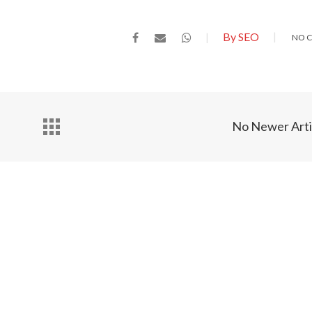
By SEO
NO 
No Newer Arti