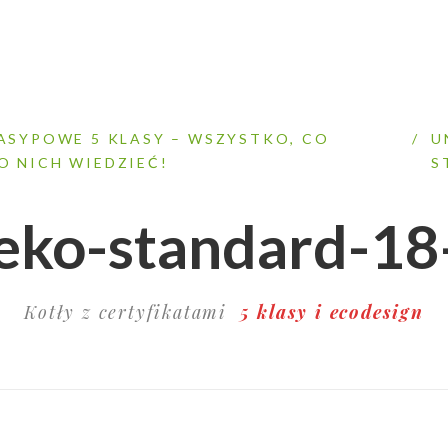
ZASYPOWE 5 KLASY – WSZYSTKO, CO
/
U
O NICH WIEDZIEĆ!
S
eko-standard-1
Kotły z certyfikatami
5 klasy i ecodesign