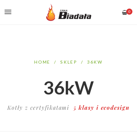
0
HOME
/
SKLEP
/
36KW
36kW
Kotły z certyfikatami
5 klasy i ecodesign