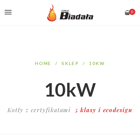
0
HOME
/
SKLEP
/
10KW
10kW
Kotły z certyfikatami
5 klasy i ecodesign