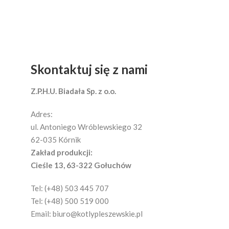
Skontaktuj się z nami
Z.P.H.U. Biadała Sp. z o.o.
Adres:
ul. Antoniego Wróblewskiego 32
62-035 Kórnik
Zakład produkcji:
Cieśle 13, 63-322 Gołuchów
Tel: (+48) 503 445 707
Tel: (+48) 500 519 000
Email:
biuro@kotlypleszewskie.pl