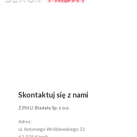
Skontaktuj się z nami
Z.P.H.U. Biadała Sp. z o.o.
Adres:
ul. Antoniego Wróblewskiego 32
62-035 Kórnik