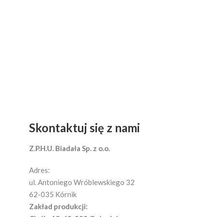
Skontaktuj się z nami
Z.P.H.U. Biadała Sp. z o.o.
Adres:
ul. Antoniego Wróblewskiego 32
62-035 Kórnik
Zakład produkcji: