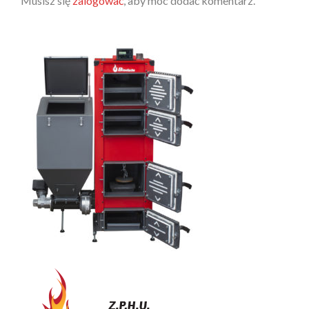
Musisz się
zalogować
, aby móc dodać komentarz.