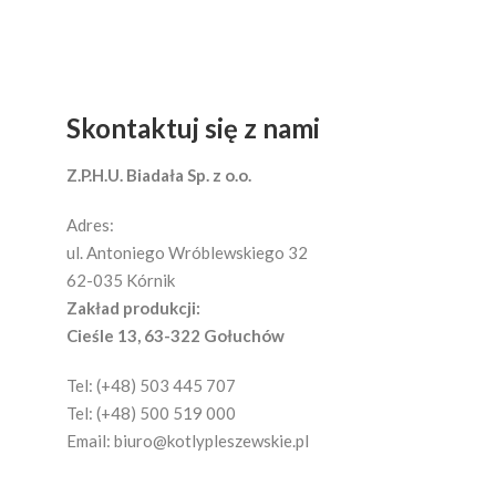
Skontaktuj się z nami
Z.P.H.U. Biadała Sp. z o.o.
Adres:
ul. Antoniego Wróblewskiego 32
62-035 Kórnik
Zakład produkcji:
Cieśle 13, 63-322 Gołuchów
Tel: (+48) 503 445 707
Tel: (+48) 500 519 000
Email:
biuro@kotlypleszewskie.pl