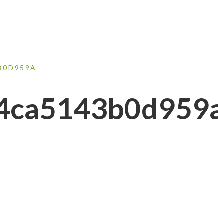
B0D959A
4ca5143b0d959