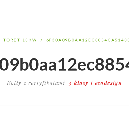
TORET 13KW
/
6F30A09B0AA12EC8854CA5143
a09b0aa12ec885
Kotły z certyfikatami
5 klasy i ecodesign