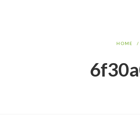
HOME
/
6f30