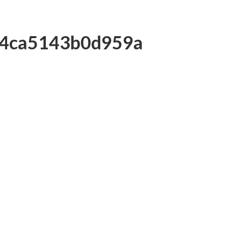
54ca5143b0d959a