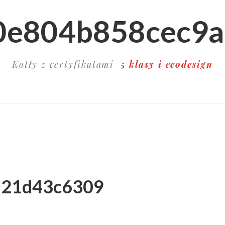
0e804b858cec9
Kotły z certyfikatami
5 klasy i ecodesign
a21d43c6309