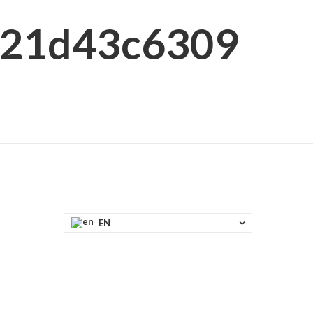
a21d43c6309
EN