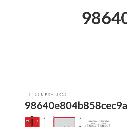
9864
13 LIPCA, 2020
98640e804b858cec9