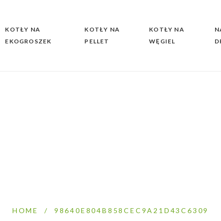
KOTŁY NA
KOTŁY NA
KOTŁY NA
N
EKOGROSZEK
PELLET
WĘGIEL
D
HOME
/
98640E804B858CEC9A21D43C6309