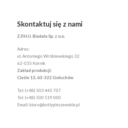
Skontaktuj się z nami
Z.P.H.U. Biadała Sp. z o.o.
Adres:
ul. Antoniego Wróblewskiego 32
62-035 Kórnik
Zakład produkcji:
Cieśle 13, 63-322 Gołuchów
Tel: (+48) 503 445 707
Tel: (+48) 500 519 000
Email:
biuro@kotlypleszewskie.pl