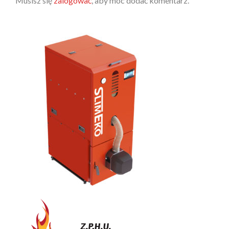
Musisz się
zalogować
, aby móc dodać komentarz.