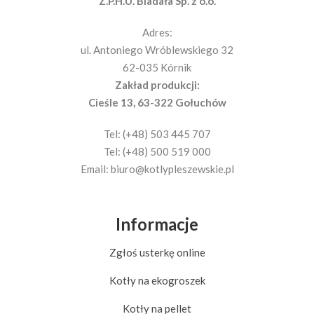
Z.P.H.U. Biadała Sp. z o.o.
Adres:
ul. Antoniego Wróblewskiego 32
62-035 Kórnik
Zakład produkcji:
Cieśle 13, 63-322 Gołuchów
Tel: (+48) 503 445 707
Tel: (+48) 500 519 000
Email:
biuro@kotlypleszewskie.pl
Informacje
Zgłoś usterkę online
Kotły na ekogroszek
Kotły na pellet